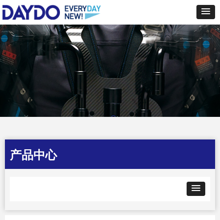
Control Render
Error!ControlType:productSlideBind,StyleName:Style1,ColorName:Item0,Message:
ControlType:productSlideBind Error:未将对象引用设置到对象的实例。
产品中心