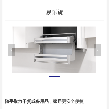
易乐旋
넳
넲
随手取放干货或备用品，家居更安全便捷